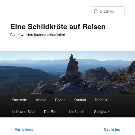
Zum
primären
Such
Inhalt
springen
Eine Schildkröte auf Reisen
Bilder werden laufend aktualisiert
Hauptmenü
Startseite
Arielle
Bilder
Kontakt
Technik
Ischi und Sissi
Die Route
bloß nicht
Stellplatz
Bilder-
← Vorheriges
Nächstes →
Navigation