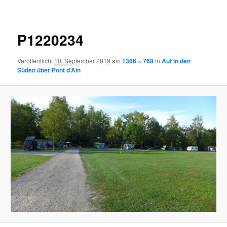
P1220234
Veröffentlicht
10. September 2019
am
1366 × 768
in
Auf in den
Süden über Pont d’Ain