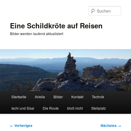
Zum
primären
Such
Inhalt
springen
Eine Schildkröte auf Reisen
Bilder werden laufend aktualisiert
Hauptmenü
Startseite
Arielle
Bilder
Kontakt
Technik
Ischi und Sissi
Die Route
bloß nicht
Stellplatz
Bilder-
← Vorheriges
Nächstes →
Navigation