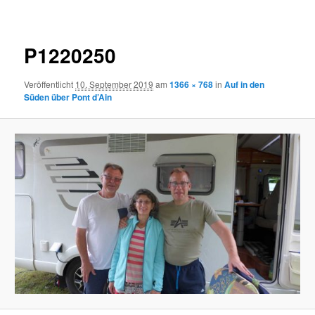
P1220250
Veröffentlicht
10. September 2019
am
1366 × 768
in
Auf in den
Süden über Pont d’Ain