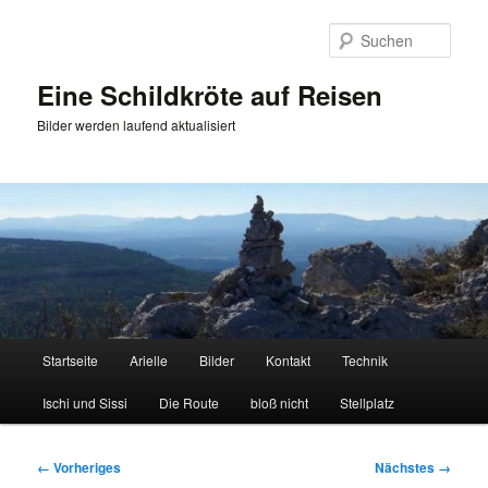
Zum
primären
Such
Inhalt
springen
Eine Schildkröte auf Reisen
Bilder werden laufend aktualisiert
Hauptmenü
Startseite
Arielle
Bilder
Kontakt
Technik
Ischi und Sissi
Die Route
bloß nicht
Stellplatz
Bilder-
← Vorheriges
Nächstes →
Navigation