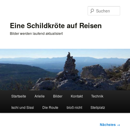
Zum
primären
Such
Inhalt
springen
Eine Schildkröte auf Reisen
Bilder werden laufend aktualisiert
Hauptmenü
Startseite
Arielle
Bilder
Kontakt
Technik
Ischi und Sissi
Die Route
bloß nicht
Stellplatz
Bilder-
Nächstes →
Navigation