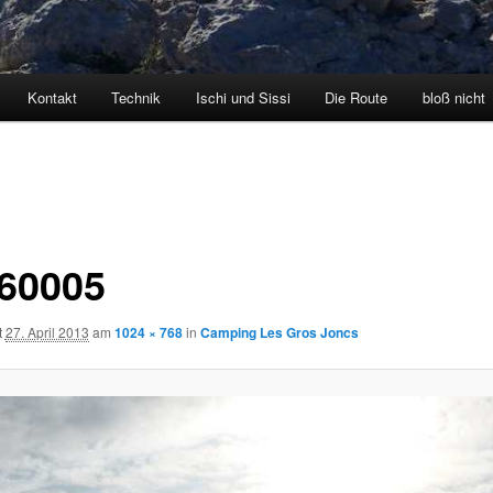
Kontakt
Technik
Ischi und Sissi
Die Route
bloß nicht
60005
t
27. April 2013
am
1024 × 768
in
Camping Les Gros Joncs