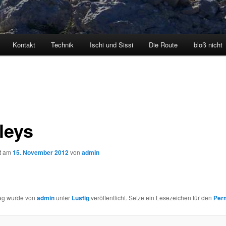
Kontakt
Technik
Ischi und Sissi
Die Route
bloß nicht
leys
ht am
15. November 2012
von
admin
rag wurde von
admin
unter
Lustig
veröffentlicht. Setze ein Lesezeichen für den
Per