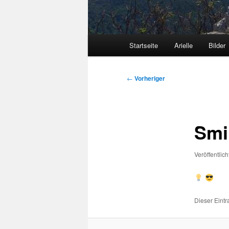
Hauptmenü
Startseite
Arielle
Bilder
Beitragsnavigation
←
Vorheriger
Smi
Veröffentlic
Dieser Eint