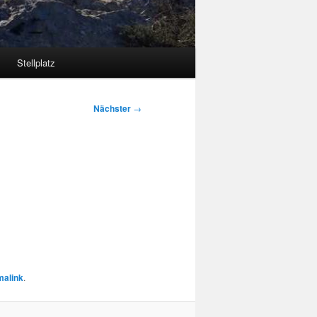
Stellplatz
Nächster
→
malink
.