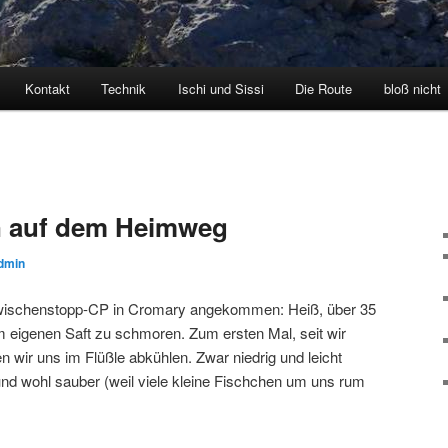
Kontakt
Technik
Ischi und Sissi
Die Route
bloß nicht
n auf dem Heimweg
dmin
Zwischenstopp-CP in Cromary angekommen: Heiß, über 35
m eigenen Saft zu schmoren. Zum ersten Mal, seit wir
 wir uns im Flüßle abkühlen. Zwar niedrig und leicht
und wohl sauber (weil viele kleine Fischchen um uns rum