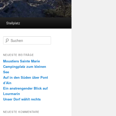
Stellplatz
S
u
c
h
NEUESTE BEITRÄGE
e
Moustiers Sainte Marie
n
Campingplatz zum kleinen
See
Auf in den Süden über Pont
d’Ain
Ein anstrengender Blick auf
Lourmarin
Unser Dorf wählt rechts
NEUESTE KOMMENTARE