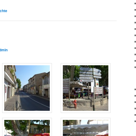
chte
dmin