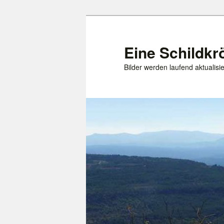
Zum
Zum
primären
sekundären
Inhalt
Inhalt
Eine Schildkr
springen
springen
Bilder werden laufend aktualisie