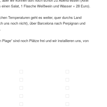
), aber wir können dort noch schön zu Abend essen (Axel
s einen Salat, 1 Flasche Weißwein und Wasser = 28 Euro).
chen Temperaturen geht es weiter, quer durchs Land
h uns noch nicht), über Barcelona nach Perpignan und
.
Plage“ sind noch Plätze frei und wir installieren uns, von