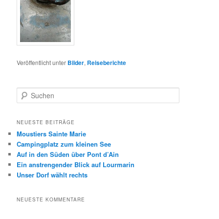
Veröffentlicht unter
Bilder
,
Reiseberichte
S
u
c
h
NEUESTE BEITRÄGE
e
Moustiers Sainte Marie
n
Campingplatz zum kleinen See
Auf in den Süden über Pont d’Ain
Ein anstrengender Blick auf Lourmarin
Unser Dorf wählt rechts
NEUESTE KOMMENTARE